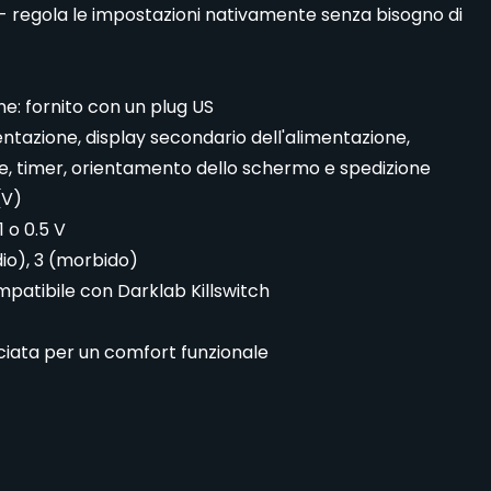
- regola le impostazioni nativamente senza bisogno di
e: fornito con un plug US
entazione, display secondario dell'alimentazione,
ve, timer, orientamento dello schermo e spedizione
(V)
1 o 0.5 V
edio), 3 (morbido)
patibile con Darklab Killswitch
iata per un comfort funzionale