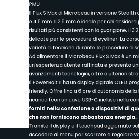
PMU.
Il Flux S Max di Microbeau in versione Stealth
e 4.5 mm. Il 2.5 mm è ideale per chi desidera 
risultati più consistenti con la guarigione. Il 
delicate per le procedure di eyeliner. La cors
varietà di tecniche durante le procedure di s
Ad alimentare il Microbeau Flux S Max è un migl
un'esperienza utente raffinata e presenta un
avanzamenti tecnologici, oltre a ulteriori stra
Il PowerBolt II ha un display digitale OLED pro
friendly. Offre fino a 6 ore di autonomia del
ricarica (con un cavo USB-C incluso nella co
forniti nella confezione o dispositivi di q
che non forniscono abbastanza energia.
Tramite il display e il touchpad aggiornato sul
accedere al menu per scorrere e regolare var