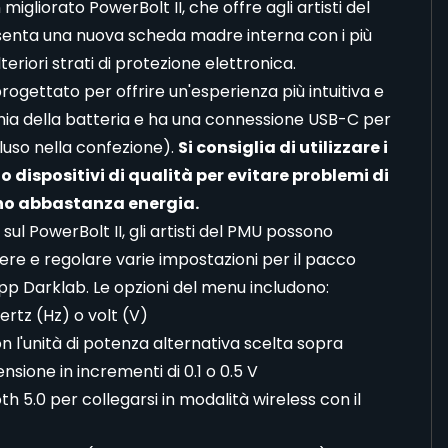
igliorato PowerBolt II, che offre agli artisti del
senta una nuova scheda madre interna con i più
eriori strati di protezione elettronica.
progettato per offrire un'esperienza più intuitiva e
omia della batteria e ha una connessione USB-C per
luso nella confezione).
Si consiglia di utilizzare i
o dispositivi di qualità per evitare problemi di
ono abbastanza energia.
sul PowerBolt II, gli artisti del PMU possono
ere e regolare varie impostazioni per il pacco
'app Darklab. Le opzioni del menu includono:
ertz (Hz) o volt (V)
n l'unità di potenza alternativa scelta sopra
sione in incrementi di 0.1 o 0.5 V
th 5.0 per collegarsi in modalità wireless con il