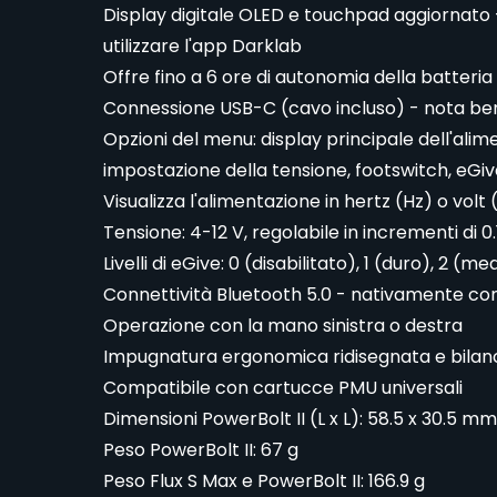
Display digitale OLED e touchpad aggiornato 
utilizzare l'app Darklab
Offre fino a 6 ore di autonomia della batteria
Connessione USB-C (cavo incluso) - nota ben
Opzioni del menu: display principale dell'alim
impostazione della tensione, footswitch, eGi
Visualizza l'alimentazione in hertz (Hz) o volt 
Tensione: 4-12 V, regolabile in incrementi di 0.
Livelli di eGive: 0 (disabilitato), 1 (duro), 2 (m
Connettività Bluetooth 5.0 - nativamente com
Operazione con la mano sinistra o destra
Impugnatura ergonomica ridisegnata e bilanc
Compatibile con cartucce PMU universali
Dimensioni PowerBolt II (L x L): 58.5 x 30.5 mm
Peso PowerBolt II: 67 g
Peso Flux S Max e PowerBolt II: 166.9 g