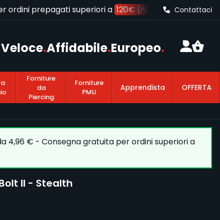
rdini prepagati superiori a
120€ (IVA inclusa)
Contattaci
Veloce
.
Affidabile
.
Europeo
.
Forniture
ra
Forniture
Apprendista
OFFERTA
da
io
PMU
Piercing
 da 4,96 € - Consegna gratuita per ordini superiori a
lt II - Stealth