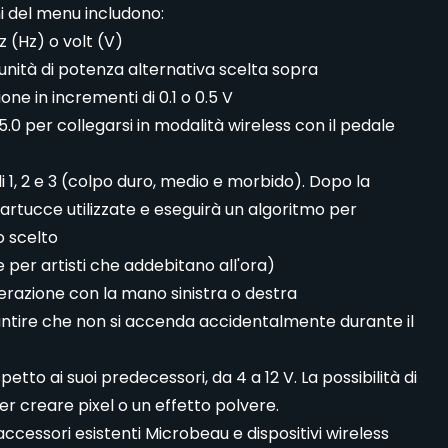
ni del menu includono:
z (Hz) o volt (V)
'unità di potenza alternativa scelta sopra
ne in incrementi di 0.1 o 0.5 V
5.0 per collegarsi in modalità wireless con il pedale
elli 1, 2 e 3 (colpo duro, medio e morbido). Dopo la
 cartucce utilizzate e eseguirà un algoritmo per
o scelto
e per artisti che addebitano all'ora)
razione con la mano sinistra o destra
rantire che non si accenda accidentalmente durante il
petto ai suoi predecessori, da 4 a 12 V. La possibilità di
er creare pixel o un effetto polvere.
 accessori esistenti Microbeau e dispositivi wireless