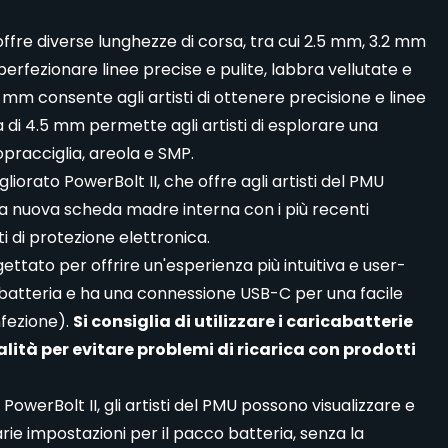
 offre diverse lunghezze di corsa, tra cui 2.5 mm, 3.2 mm
perfezionare linee precise e pulite, labbra vellutate e
3.2 mm consente agli artisti di ottenere precisione e linee
a di 4.5 mm permette agli artisti di esplorare una
opracciglia, areola e SMP.
iorato PowerBolt II, che offre agli artisti del PMU
a nuova scheda madre interna con i più recenti
ti di protezione elettronica.
gettato per offrire un'esperienza più intuitiva e user-
la batteria e ha una connessione USB-C per una facile
nfezione).
Si consiglia di utilizzare i caricabatterie
ualità per evitare problemi di ricarica con prodotti
 PowerBolt II, gli artisti del PMU possono visualizzare e
ie impostazioni per il pacco batteria, senza la