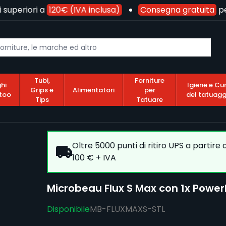
uperiori a
120€ (IVA inclusa)
Consegna gratuita
per o
Tubi,
Forniture
hi
Igiene e Cu
Grips e
Alimentatori
per
too
del tatuagg
Tips
Tatuare
Oltre 5000 punti di ritiro UPS a partire
100 € + IVA
Microbeau Flux S Max con 1x PowerBo
Disponibile
MB-FLUXMAXS-STL