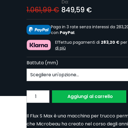
Da:
1.061,99 €
849,59 €
Paga in 3 rate senza interessi da 283,2
con
PayPal
.
Effettua pagamenti di
283,20 €
per
di più
Battuta (mm)
Subscribe to back in stock notification confi
Quantita
Aggiungi al carrello
Il Flux S Max è una macchina per trucco perm
che Microbeau ha creato nel corso degli anni e 