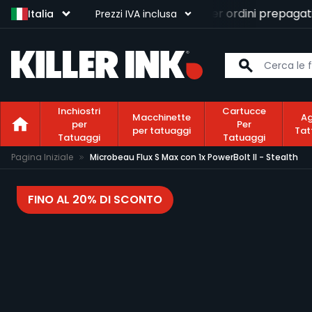
Consegna gratuita
per ordini prepagati s
Italia
Prezzi IVA inclusa
Inchiostri
Cartucce
Macchinette
Ag
per
Per
per tatuaggi
Tat
Tatuaggi
Tatuaggi
Salta al contenuto
Pagina Iniziale
Microbeau Flux S Max con 1x PowerBolt II - Stealth
FINO AL 20% DI SCONTO