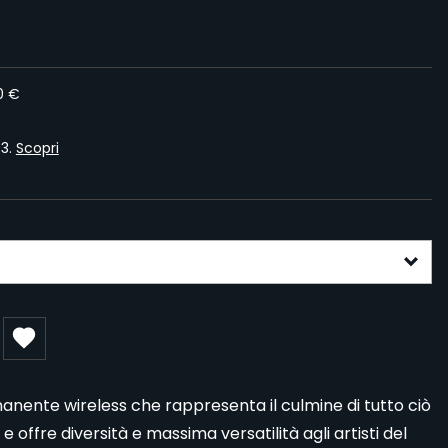
0 €
 3.
Scopri
gurable form
anente wireless che rappresenta il culmine di tutto ciò
offre diversità e massima versatilità agli artisti del