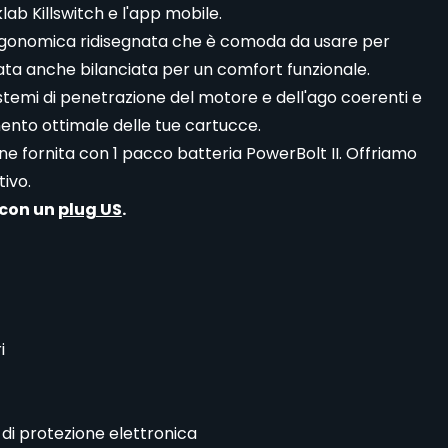
klab Killswitch e l'app mobile.
ergonomica ridisegnata che è comoda da usare per
ata anche bilanciata per un comfort funzionale.
stemi di penetrazione del motore e dell'ago coerenti e
mento ottimale delle tue cartucce.
e fornita con 1 pacco batteria PowerBolt II. Offriamo
tivo.
 con un
plug US
.
i
 di protezione elettronica