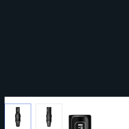
View larger image
View larger image