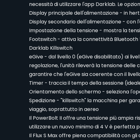
necessità di utilizzare l'app Darklab. Le opzio
Display principale dell'alimentazione - in hert
Display secondario dell'alimentazione - con l
Impostazione della tensione - mostra la tensio
Footswitch - attiva la connettività Bluetooth 
Darklab Killswitch
eGive - dal livello 0 (eGive disabilitato) ai liv
regolazione, l'unità rileverà la tensione delle
garantire che l'eGive sia coerente con il livell
Timer - traccia il tempo della sessione (ideal
Orientamento dello schermo - seleziona l'ope
Spedizione - "killswitch" la macchina per ga
viaggio, soprattutto in aereo
Il PowerBolt II offre una tensione più ampia ris
utilizzare un nuovo minimo di 4 V è perfetta p
Il Flux S Max offre piena compatibilità con gli