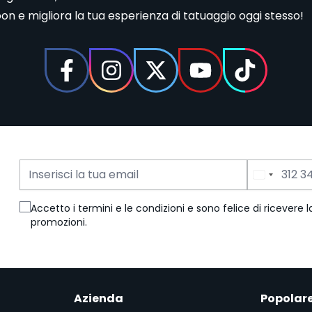
n e migliora la tua esperienza di tatuaggio oggi stesso!
Indirizzo Email
Numero di Telefono
Accetto i termini e le condizioni e sono felice di ricevere
promozioni.
Azienda
Popolar