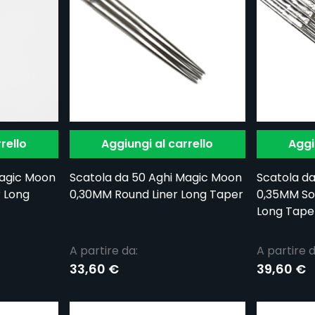
rello
Aggiungi al carrello
Aggi
Magic Moon
Scatola da 50 Aghi Magic Moon
Scatola d
 Long
0,30MM Round Liner Long Taper
0,35MM So
Long Tape
A partire da:
A partire d
33,60 €
39,60 €