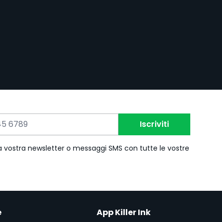
Iscriviti
 la vostra newsletter o messaggi SMS con tutte le vostre
e
App Killer Ink