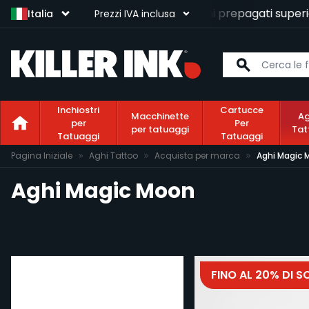
Consegna gratuita
per ordini prepagati superiori
Italia
Prezzi IVA inclusa
Inchiostri
Cartucce
Macchinette
Ag
per
Per
per tatuaggi
Tat
Tatuaggi
Tatuaggi
Salta al contenuto
Pagina Iniziale
Aghi Tattoo
Acquista per marca
Aghi Magic 
Aghi Magic Moon
FINO AL 20% DI 