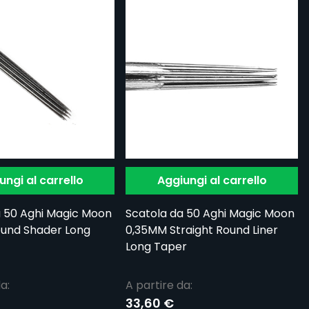
ungi al carrello
Aggiungi al carrello
a 50 Aghi Magic Moon
Scatola da 50 Aghi Magic Moon
und Shader Long
0,35MM Straight Round Liner
Long Taper
a:
A partire da:
33,60 €