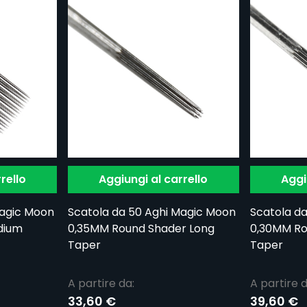
rello
Aggiungi al carrello
Aggi
Magic Moon
Scatola da 50 Aghi Magic Moon
Scatola d
dium
0,35MM Round Shader Long
0,30MM Ro
Taper
Taper
A partire da:
A partire d
33,60 €
39,60 €