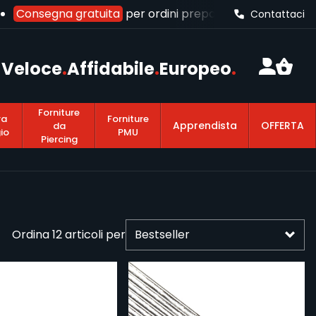
Consegna gratuita
per ordini prepagati superiori a
120€ 
Contattaci
Veloce
.
Affidabile
.
Europeo
.
Forniture
ra
Forniture
Apprendista
OFFERTA
da
io
PMU
Piercing
Ordina
12
articoli per