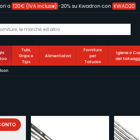
 a
120€ (IVA inclusa)
-20% su Kwadron con
KWAD20
Tubi,
Forniture
hi
Igiene e Cu
Grips e
Alimentatori
per
too
del tatuagg
Tips
Tatuare
Moon
SCONTO