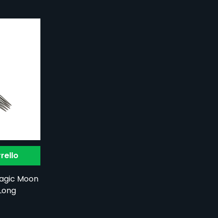
rello
Magic Moon
Long