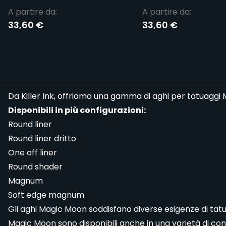
A partire da:
A partire da:
33,60 €
33,60 €
Da Killer Ink, offriamo una gamma di
aghi per tatuaggi
M
Disponibili in più configurazioni:
Round liner
Round liner dritto
One off liner
Round shader
Magnum
Soft edge magnum
Gli aghi Magic Moon soddisfano diverse esigenze di tatua
Magic Moon sono disponibili anche in una varietà di conf