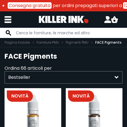
Consegna gratuita
per ordini prepagati superiori a
120€
Salta al contenuto
Pagina Iniziale
Forniture PMU
Pigmenti PMU
FACE Pigments
FACE Pigments
Ordina
66
articoli per
NOVITÀ
NOVITÀ