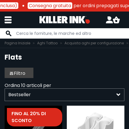
nclusa)
Consegna gratuita
per ordini prepagati super
Salta al contenuto
Pagina Iniziale
Aghi Tattoo
Acquista aghi per configurazione
Flats
Filtro
Ordina
10
articoli per
FINO AL 20% DI
SCONTO