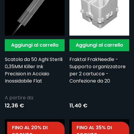
Aggiungi al carrello
Aggiungi al carrello
Scatola da 50 Aghi Sterili
Fraktal FrakNeedle -
0,35MM Killer Ink
Supporto organizzatore
Precision in Acciaio
per 2 cartucce -
Inossidabile Flat
Confezione da 20
A partire da:
12,36 €
11,40 €
FINO AL 20% DI
FINO AL 35% DI