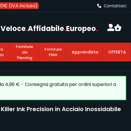
€ (IVA inclusa)
Contattaci
Veloce
.
Affidabile
.
Europeo
.
Forniture
ra
Forniture
Apprendista
OFFERTA
da
io
PMU
Piercing
 da 4,96 € - Consegna gratuita per ordini superiori a
Killer Ink Precision in Acciaio Inossidabile