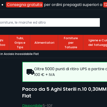
Consegna gratuita
per ordini prepagati superiori a
120
Tubi,
Forniture
hi
Igiene e Cu
Grips e
Alimentatori
per
too
del tatuagg
Tips
Tatuare
 in Acciaio Inossidabile Flat
Oltre 5000 punti di ritiro UPS a partire
100 € + IVA
Pacco da 5 Aghi Sterili n.10 0,30MM 
Flat
Disponibile
5-10F