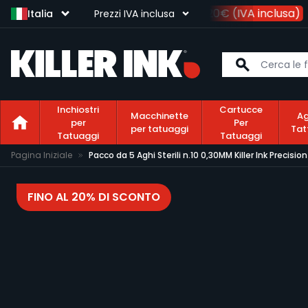
ita
per ordini prepagati superiori a
120€ (IVA inclusa)
Italia
Prezzi IVA inclusa
Inchiostri
Cartucce
Macchinette
Ag
per
Per
per tatuaggi
Tat
Tatuaggi
Tatuaggi
Salta al contenuto
Pagina Iniziale
Pacco da 5 Aghi Sterili n.10 0,30MM Killer Ink Precision
FINO AL 20% DI SCONTO