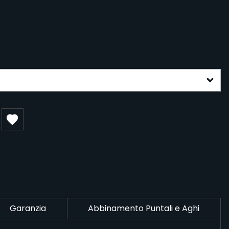
gurable form
Garanzia
Abbinamento Puntali e Aghi