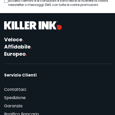
Accetto i termini e le condizioni e sono felice di ricevere la vostra
newsletter o messaggi SMS con tutte le vostre promozioni.
Veloce
.
Affidabile
.
Europeo
.
Servizio Clienti
Contattaci
Spedizione
Garanzia
Bonifico Bancario