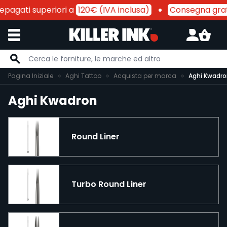
epagati superiori a
120€ (IVA inclusa)
Consegna grat
Salta al contenuto
Pagina Iniziale
Aghi Tattoo
Acquista per marca
Aghi Kwadr
Aghi Kwadron
Round Liner
Turbo Round Liner