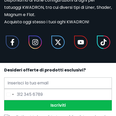
Disponiamo di varie configurazioni di aghi per
tatuaggi KWADRON, tra cui diversi tipi di
Liner
,
Shader
,
Magnum
e
Flat
.
Acquista oggi stesso i tuoi aghi KWADRON!
Desideri offerte di prodotti esclusivi?
Indirizzo Email
Numero di Telefono
Iscriviti