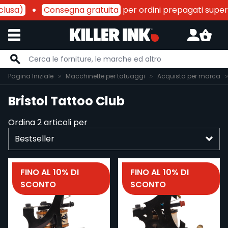
clusa)
Consegna gratuita
per ordini prepagati superi
Salta al contenuto
Pagina Iniziale
Macchinette per tatuaggi
Acquista per marca
Bristol Tattoo Club
Ordina
2
articoli per
FINO AL 10% DI
FINO AL 10% DI
SCONTO
SCONTO