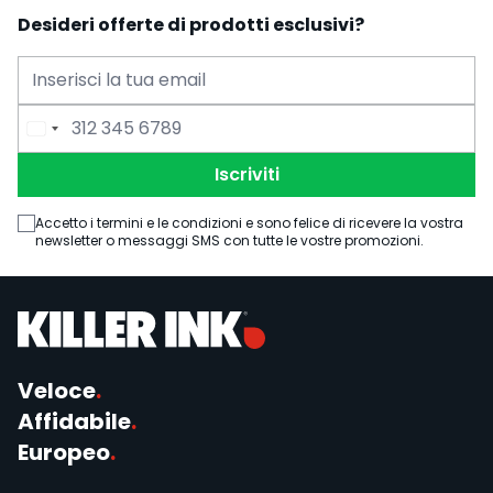
Desideri offerte di prodotti esclusivi?
Indirizzo Email
Numero di Telefono
Iscriviti
Accetto i termini e le condizioni e sono felice di ricevere la vostra
newsletter o messaggi SMS con tutte le vostre promozioni.
Veloce
.
Affidabile
.
Europeo
.