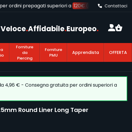
r ordini prepagati superiori a
120€ (IVA inclusa)
Contattaci
Veloce
.
Affidabile
.
Europeo
.
Forniture
ra
Forniture
Apprendista
OFFERTA
da
io
PMU
Piercing
 da 4,96 € - Consegna gratuita per ordini superiori a
,25mm Round Liner Long Taper