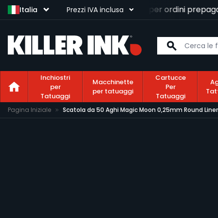
Consegna gratuita
per ordini prepagati
Italia
Prezzi IVA inclusa
Inchiostri
Cartucce
Macchinette
Ag
per
Per
per tatuaggi
Tat
Tatuaggi
Tatuaggi
Salta al contenuto
Pagina Iniziale
Scatola da 50 Aghi Magic Moon 0,25mm Round Liner