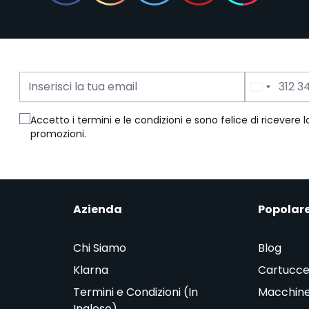
Indirizzo Email
Numero di Telefono
Accetto i termini e le condizioni e sono felice di ricevere
promozioni.
Azienda
Popolar
Chi Siamo
Blog
Klarna
Cartucce
Termini e Condizioni (In
Macchine
Inglese)