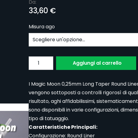
Da:
33,60 €
Misura ago
Subscribe to back in stock notification confi
Quantita
Aggiungi al carrello
I Magic Moon 0,25mm Long Taper Round Liner so
vengono sottoposti a controlli rigorosì di qual
risultato, aghi affidabilissimi, sistematicamen
sono disponibili in varie configurazioni, dimen
tipo di tatuaggio.
Caratteristiche Principali:
Configurazione: Round Liner