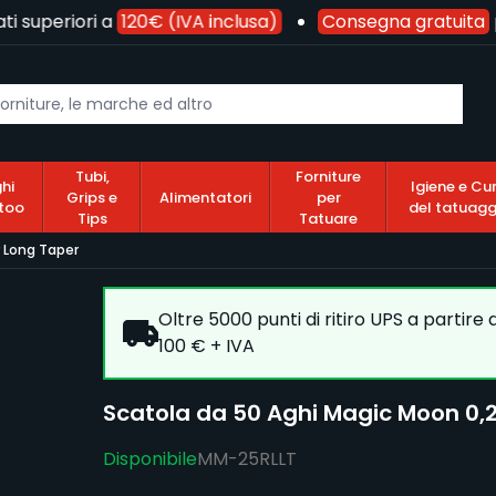
 superiori a
120€ (IVA inclusa)
Consegna gratuita
pe
Tubi,
Forniture
hi
Igiene e Cu
Grips e
Alimentatori
per
too
del tatuagg
Tips
Tatuare
 Long Taper
Oltre 5000 punti di ritiro UPS a partire
100 € + IVA
Scatola da 50 Aghi Magic Moon 0
Disponibile
MM-25RLLT