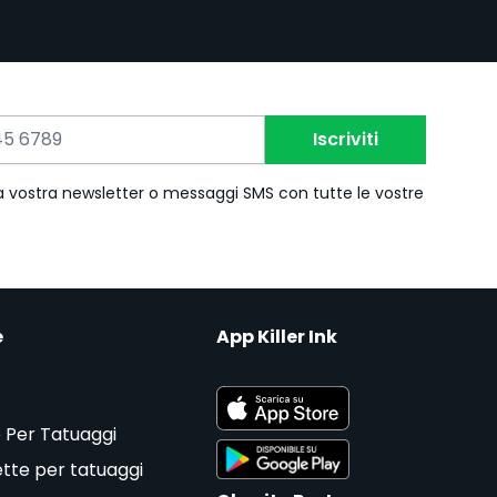
Iscriviti
 la vostra newsletter o messaggi SMS con tutte le vostre
e
App Killer Ink
 Per Tatuaggi
tte per tatuaggi