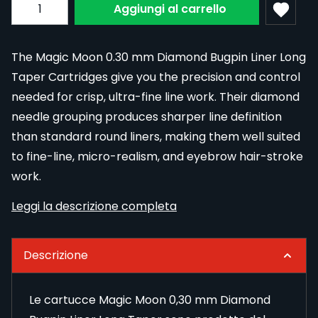
Subscribe to back in stock notification configurable fo
Quantita
Aggiungi al carrello
The Magic Moon 0.30 mm Diamond Bugpin Liner Long
Taper Cartridges give you the precision and control
needed for crisp, ultra-fine line work. Their diamond
needle grouping produces sharper line definition
than standard round liners, making them well suited
to fine-line, micro-realism, and eyebrow hair-stroke
work.
Leggi la descrizione completa
Descrizione
Le cartucce Magic Moon 0,30 mm Diamond