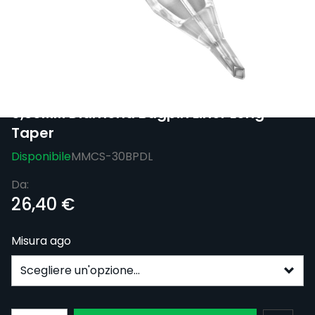
Oltre 5000 punti di ritiro UPS a partire da
4,96 € - Consegna gratuita per ordini
superiori a 100 € + IVA
Scatola di 20 cartucce Magic Moon
0,30MM Diamond Bugpin Liner Long
Taper
Disponibile
MMCS-30BPDL
Da:
26,40 €
Misura ago