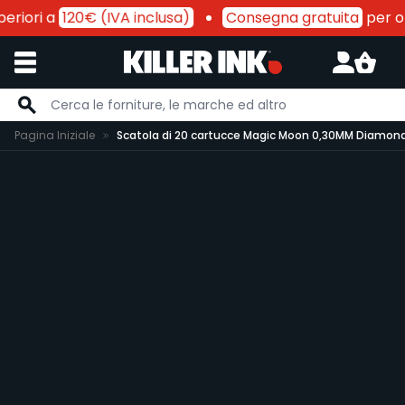
eriori a
120€ (IVA inclusa)
Consegna gratuita
per ord
Salta al contenuto
Pagina Iniziale
Scatola di 20 cartucce Magic Moon 0,30MM Diamond