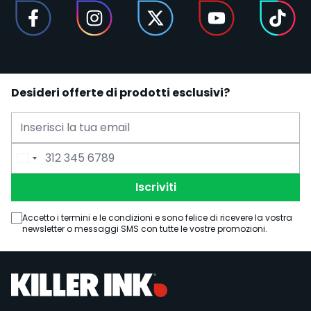
Desideri offerte di prodotti esclusivi?
Indirizzo Email
Numero di Telefono
Iscriviti
Accetto i termini e le condizioni e sono felice di ricevere la vostra
newsletter o messaggi SMS con tutte le vostre promozioni.