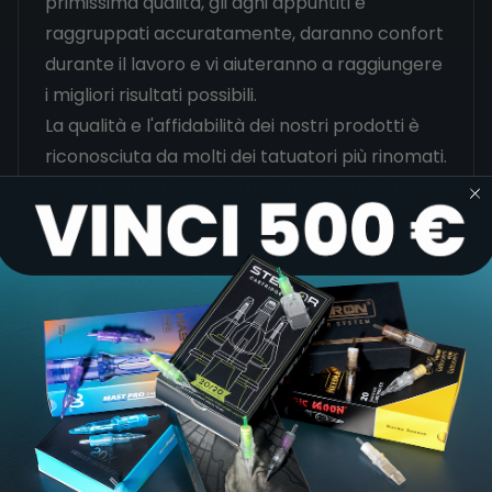
primissima qualità, gli aghi appuntiti e
raggruppati accuratamente, daranno confort
durante il lavoro e vi aiuteranno a raggiungere
i migliori risultati possibili.
La qualità e l'affidabilità dei nostri prodotti è
riconosciuta da molti dei tatuatori più rinomati.
Non tardare a usare gli aghi adoperati dai
migliori artisti professionisti dell'industria.
Diametri Disponibili: 0.25, 0.30, 0.35, 0.40mm
aghi ruvidi anche disponibili.
Spedizioni
Garanzia
Abbinamento Puntali e Aghi