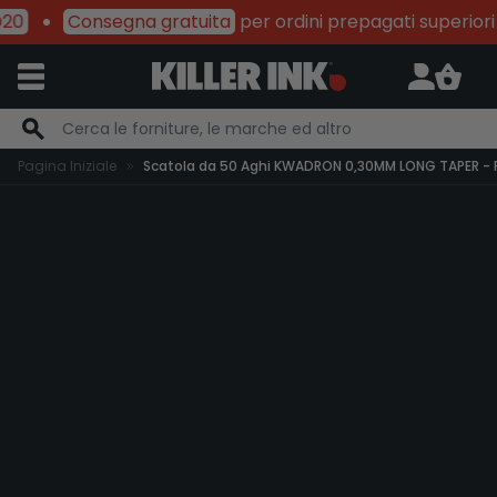
0
Consegna gratuita
per ordini prepagati superiori a
Salta al contenuto
Pagina Iniziale
Scatola da 50 Aghi KWADRON 0,30MM LONG TAPER -