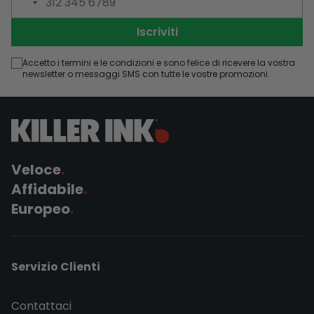
Indirizzo Email
Numero di Telefono
Iscriviti
Accetto i termini e le condizioni e sono felice di ricevere la vostra
newsletter o messaggi SMS con tutte le vostre promozioni.
Veloce
.
Affidabile
.
Europeo
.
Servizio Clienti
Contattaci