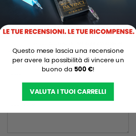
Scrivi la tua recensione
Stai recensendo:
Scatola da 50 Aghi KWADRON
Questo mese lascia una recensione
0,30MM LONG TAPER - Round Shader
per avere la possibilità di vincere un
Il tuo voto:
buono da
500 €
!
Nome
VALUTA I TUOI CARRELLI
Recensione