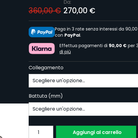
Da:
360,00 €
270,00 €
Paga in 3 rate senza interessi da 90,00
con
PayPal
.
Effettua pagamenti di
90,00 €
per 
di più
Collegamento
Battuta (mm)
Subscribe to back in stock notification confi
Quantita
Aggiungi al carrello