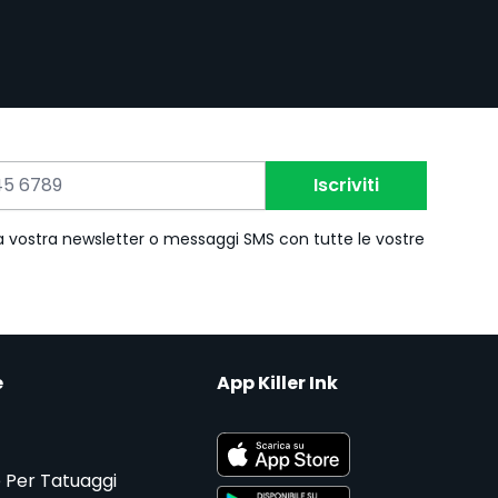
Iscriviti
 la vostra newsletter o messaggi SMS con tutte le vostre
e
App Killer Ink
 Per Tatuaggi