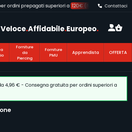
 ordini prepagati superiori a
120€ (IVA inclusa)
Contattaci
Veloce
.
Affidabile
.
Europeo
.
Forniture
ra
Forniture
Apprendista
OFFERTA
da
io
PMU
Piercing
 da 4,96 € - Consegna gratuita per ordini superiori a
ione