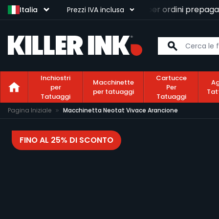
Consegna gratuita
per ordini prepagati 
Italia
Prezzi IVA inclusa
Inchiostri
Cartucce
Macchinette
Ag
per
Per
per tatuaggi
Tat
Tatuaggi
Tatuaggi
Salta al contenuto
Pagina Iniziale
Macchinetta Neotat Vivace Arancione
FINO AL 25% DI SCONTO