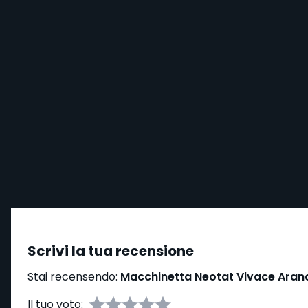
Scrivi la tua recensione
Stai recensendo:
Macchinetta Neotat Vivace Aran
Il tuo voto: