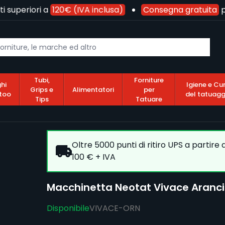
superiori a
120€ (IVA inclusa)
Consegna gratuita
per
Tubi,
Forniture
hi
Igiene e Cu
Grips e
Alimentatori
per
too
del tatuagg
Tips
Tatuare
Oltre 5000 punti di ritiro UPS a partire
100 € + IVA
Macchinetta Neotat Vivace Aranc
Disponibile
VIVACE-ORN