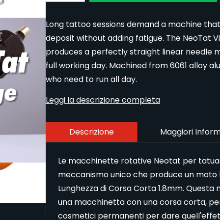
Long tattoo sessions demand a machine that s
deposit without adding fatigue. The NeoTat Vi
produces a perfectly straight linear needle
full working day. Machined from 6061 alloy alu
who need to run all day.
Leggi la descrizione completa
Descrizione
Maggiori Inform
Le macchinette rotative Neotat per tatuag
meccanismo unico che produce un moto li
Lunghezza di Corsa Corta 1.8mm. Questa ma
una macchinetta con una corsa corta, per
cosmetici permanenti per dare quell'effe