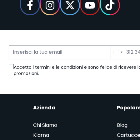
Indirizzo Email
Numero di Telefono
Accetto i termini e le condizioni e sono felice di ricevere
promozioni.
Azienda
Popolar
Chi Siamo
Blog
Klarna
Cartucce