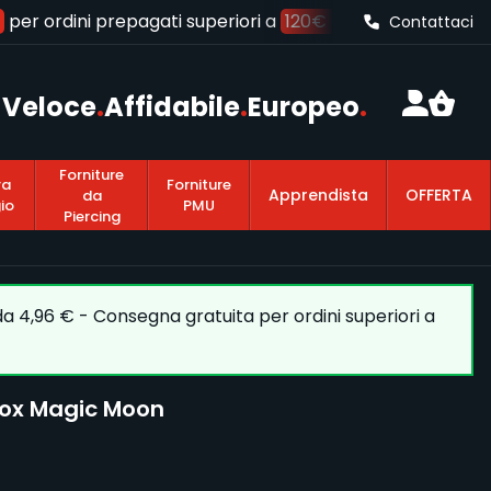
per ordini prepagati superiori a
120€ (IVA inclusa)
Contattaci
Veloce
.
Affidabile
.
Europeo
.
Forniture
ra
Forniture
Apprendista
OFFERTA
da
io
PMU
Piercing
 da 4,96 € - Consegna gratuita per ordini superiori a
nox Magic Moon