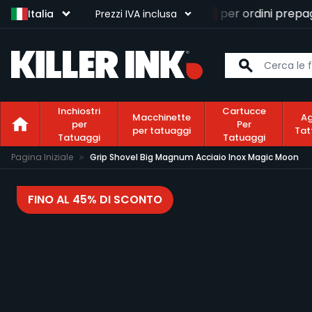
Consegna gratuita
per ordini prepaga
Italia
Prezzi IVA inclusa
Inchiostri
Cartucce
Macchinette
Ag
per
Per
per tatuaggi
Tat
Tatuaggi
Tatuaggi
Salta al contenuto
Pagina Iniziale
Grip Shovel Big Magnum Acciaio Inox Magic Moon
FINO AL 45% DI SCONTO