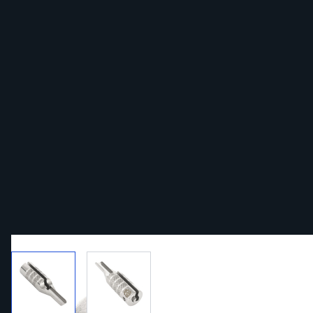
View larger image
View larger image