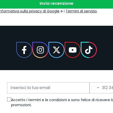
Invia recensione
Informativa sulla privacy di Google
e i
Termini di servizio
.
Indirizzo Email
Numero di Telefono
Accetto i termini e le condizioni e sono felice di ricevere
promozioni.