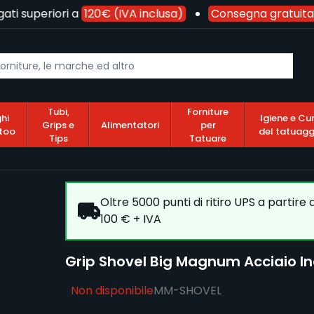
ti superiori a
120€ (IVA inclusa)
Consegna gratuita
Tubi,
Forniture
hi
Igiene e Cu
Grips e
Alimentatori
per
too
del tatuagg
Tips
Tatuare
Oltre 5000 punti di ritiro UPS a partire
100 € + IVA
Grip Shovel Big Magnum Acciaio I
Non disponibile
MM-SHOVEL