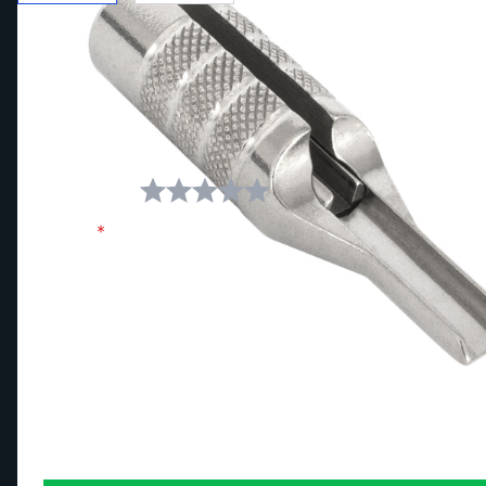
Scrivi la tua recensione
Stai recensendo:
Grip Shovel Big Magnum Acciaio
Il tuo voto:
Nome
Recensione