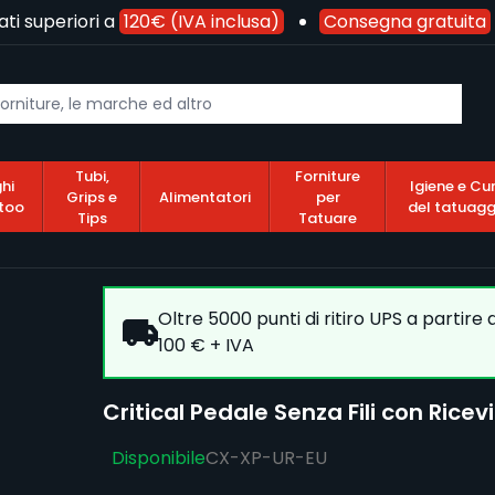
 superiori a
120€ (IVA inclusa)
Consegna gratuita
pe
Tubi,
Forniture
hi
Igiene e Cu
Grips e
Alimentatori
per
too
del tatuagg
Tips
Tatuare
Oltre 5000 punti di ritiro UPS a partire
100 € + IVA
Critical Pedale Senza Fili con Ricev
Disponibile
CX-XP-UR-EU