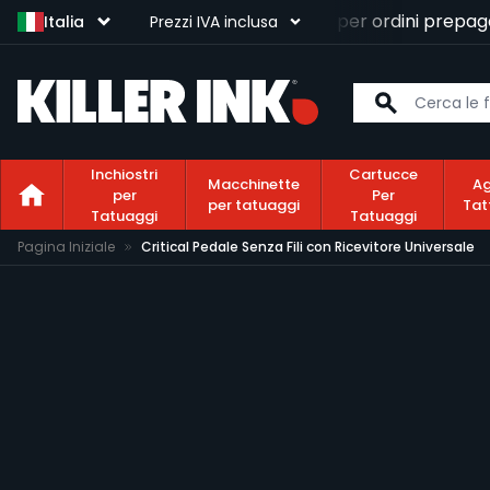
Consegna gratuita
per ordini prepagati
Italia
Prezzi IVA inclusa
Inchiostri
Cartucce
Macchinette
Ag
per
Per
per tatuaggi
Tat
Tatuaggi
Tatuaggi
Salta al contenuto
Pagina Iniziale
Critical Pedale Senza Fili con Ricevitore Universale