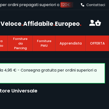
r ordini prepagati superiori a
120€ (IVA inclusa)
Contattaci
Veloce
.
Affidabile
.
Europeo
.
Forniture
ra
Forniture
Apprendista
OFFERTA
da
io
PMU
Piercing
 da 4,96 € - Consegna gratuita per ordini superiori a
itore Universale