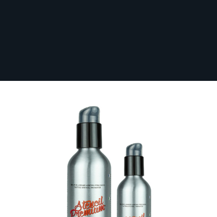
Oltre 5000 punti di ritiro UPS a partire da
4,96 € - Consegna gratuita per ordini
superiori a 100 € + IVA
Aloe Tattoo Stencil Premium - Fissativo
per Stencil
Disponibile
ALOE-PREM
Da:
15,60 €