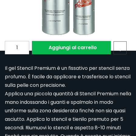
Volume (ml)
Subscribe to back in stock notification configurable fo
Quantita
Aggiungi al carrello
Il gel Stencil Premium è un fissativo per stencil senza
profumo. È facile da applicare e trasferisce lo stencil
sulla pelle con precisione.
Applica una piccola quantità di Stencil Premium nella
mano indossando i guanti e spalmalo in modo
uniforme sulla zona desiderata finché non sia quasi
asciutto. Applica lo stencil e tienilo premuto per 5
secondi. Riumuovi lo stencil e aspetta 8-10 minuti