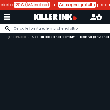
iori a
120€ (IVA inclusa)
Consegna gratuita
per ordi
Salta al contenuto
Pagina Iniziale
Aloe Tattoo Stencil Premium - Fissativo per Stencil